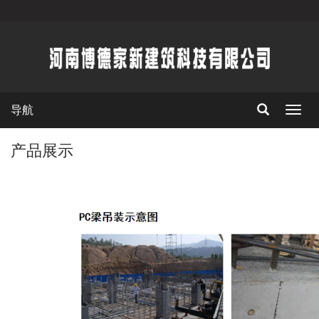
导航
切
换
导
产品展示
航